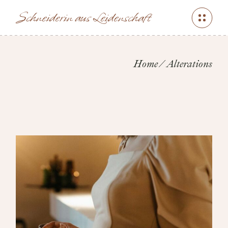
Skip
to
Schneiderin aus Leidenschaft
the
content
Home
Alterations