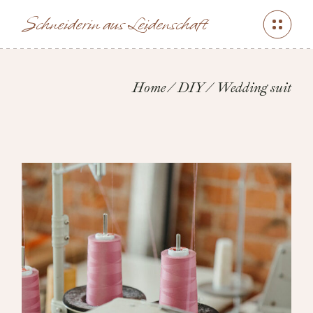
Skip
to
Schneiderin aus Leidenschaft
the
content
Home
DIY
Wedding suit