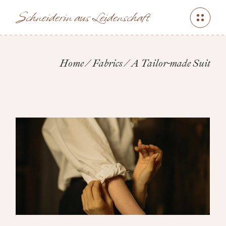
Skip
to
Schneiderin aus Leidenschaft
the
content
Home
Fabrics
A Tailor-made Suit